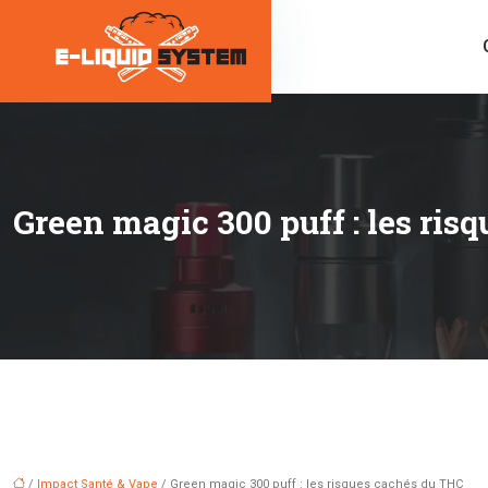
Green magic 300 puff : les ri
/
Impact Santé & Vape
/ Green magic 300 puff : les risques cachés du THC