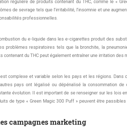
ation régulière de produits contenant du THC, comme le « Gr
s de sevrage tels que l’irritabilité, l’insomnie et une augment
onsabilités professionnelles.
combustion du e-liquide dans les e-cigarettes produit des subs
 des problèmes respiratoires tels que la bronchite, la pneum
ts contenant du THC peut également entraîner une irritation des 
C est complexe et variable selon les pays et les régions. Dans
autres pays ont légalisé ou dépénalisé la consommation de ca
tante évolution. Il est important de se renseigner sur les lois
oduits de type « Green Magic 300 Puff » peuvent être passibles
 des campagnes marketing