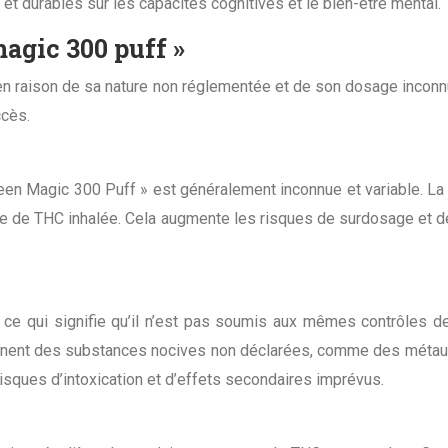
t durables sur les capacités cognitives et le bien-être mental.
magic 300 puff »
n raison de sa nature non réglementée et de son dosage inconnu.
ccès.
een Magic 300 Puff » est généralement inconnue et variable. La
exacte de THC inhalée. Cela augmente les risques de surdosage et
ce qui signifie qu’il n’est pas soumis aux mêmes contrôles d
iennent des substances nocives non déclarées, comme des métau
isques d’intoxication et d’effets secondaires imprévus.