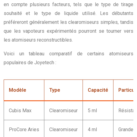
en compte plusieurs facteurs, tels que le type de tirage
souhaité et le type de liquide utilisé. Les débutants
préféreront généralement les clearomiseurs simples, tandis
que les vapoteurs expérimentés pourront se tourner vers
les atomiseurs reconstructibles.
Voici un tableau comparatif de certains atomiseurs
populaires de Joyetech :
Modèle
Type
Capacité
Particul
Cubis Max
Clearomiseur
5 ml
Résistan
ProCore Aries
Clearomiseur
4 ml
Grande p